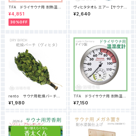
TFA ドライサウナ用 耐熱温度
ヴィヒタタオル エアー 【サウナ＆
計
浴室内 専用タオル】
¥4,851
¥2,640
30%OFF
rento サウナ用乾燥バーチ
TFA ドライサウナ用 耐熱温度
ヴィヒタ
計/湿度計
¥1,980
¥7,150