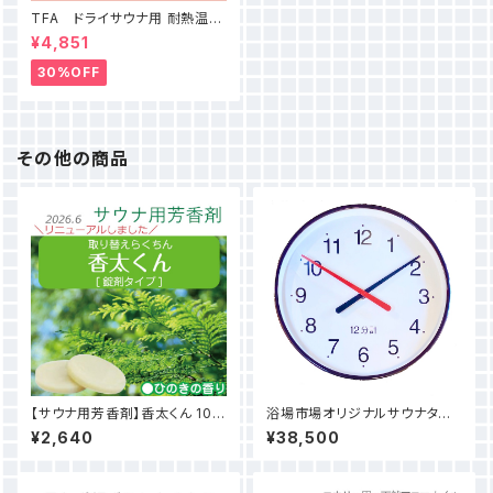
TFA ドライサウナ用 耐熱温度
計
¥4,851
30%OFF
その他の商品
【サウナ用芳香剤】香太くん 10錠
浴場市場オリジナルサウナタイ
セット
マー（耐熱サウナ時計）12分計
¥2,640
¥38,500
直径28cm＜送料無料＞