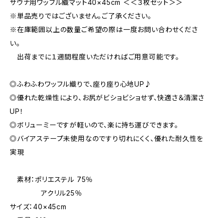
サウナ用ワッフル織マット40×45cm ＜＜３枚セット＞＞
※単品売りではございません。ご了承ください。
※在庫範囲以上の数量ご希望の際は一度お問い合わせくださ
い。
出荷までに１週間程度いただければご用意可能です。
◎ふわふわワッフル織りで、座り座り心地UP♪
◎優れた乾燥性により、お尻がビショビショせず、快適さ＆清潔さ
UP！
◎ボリューミーですが軽いので、楽に持ち運びできます。
◎バイアステープ未使用なのですり切れにくく、優れた耐久性を
実現
素材：ポリエステル 75％
アクリル25％
サイズ：40×45cm