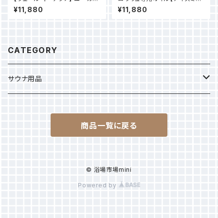
１L （ロウリュ専用フレグラン
ト 1L】 Aromee Sauna inte
¥11,880
¥11,880
ス）
nse
CATEGORY
サウナ用品
ロウリュ用芳香液
商品一覧に戻る
オスミア
サウナハット
ケミトロン
備品
© 浴場市場mini
Powered by
ヴェール・ド・サウナ
タオル