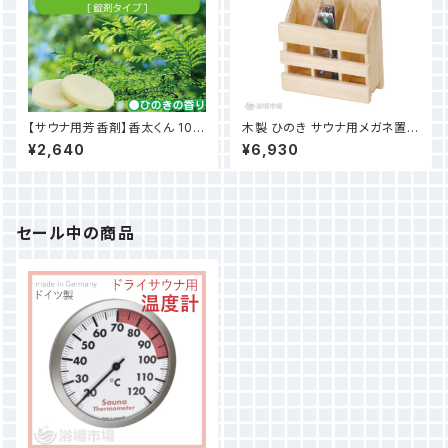
【サウナ用芳香剤】香太くん 10錠
木製 ひのき サウナ用メガネ置き
セット
(めがね３個収納可) 耐水塗装
¥2,640
¥6,930
仕上げ
セール中の商品