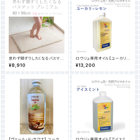
思わず頬ずりしたくなるバスマッ
ロウリュ専用オイル【ユーカリ
トプレミアム 60×90cm （２色）
+レモン 1L】｜Aromee Sauna
¥8,910
¥13,200
intense
【ヴェール・ド・サウナ】 ユーカリ
ロウリュ専用オイル【アイスミン