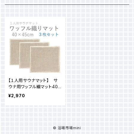
ロウリュ用芳香液
オスミア
サウナハット
ケミトロン
備品
ヴェール・ド・サウナ
タオル
【１人用サウナマット】 サ
サウナコロン
美髪ケア用
バケット
ウナ用ワッフル織マット40×
45cm ３枚セット
¥2,970
サウナセント
サウナ＆浴室内用
ラドル
ヴィヒタ
© 浴場市場mini