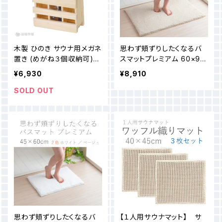
木製 ひのき サウナ用メガネ
思わず頬ずりしたくなるバ
置き (めがね３個収納可)
スマットプレミアム 60×90
耐水塗装仕上げ
cm （２色）
¥6,930
¥8,910
SOLD OUT
思わず頬ずりしたくなるバ
【１人用サウナマット】 サ