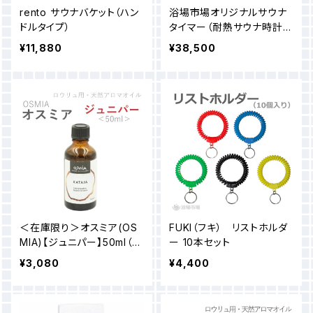
rento サウナバケット（ハン
浴場市場オリジナルサウナ
ドルタイプ）
タイマー（耐熱サウナ時計）1
2分計 直径28cm＜送料無
¥11,880
¥38,500
料＞
＜在庫限り＞オスミア(OS
FUKI（フキ） リストホルダ
MIA)【ジュニパー】50ml（ロ
ー 10本セット
ウリュサウナ用アロマ）
¥3,080
¥4,400