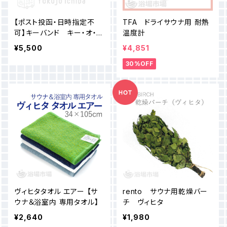
タオル
【ポスト投函・日時指定不
TFA ドライサウナ用 耐熱
サウナコロン
美髪ケア用
バケット
可】キーバンド キー・オ・メ
温度計
イト用カールコード 88mm
¥5,500
¥4,851
サウナセント
／95mm 10本｜GSK
サウナ＆浴室内用
ラドル
30%OFF
ヴィヒタ
サウナマット
消臭
温度計
ヴィヒタタオル エアー 【サ
rento サウナ用乾燥バー
ウナ＆浴室内 専用タオル】
チ ヴィヒタ
¥2,640
¥1,980