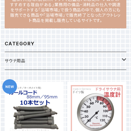
すすめする理由がある」業務用の備品・消耗品の仕入や調達
をサポートする「浴場市場」で扱う商品の中で、個人の方にも
販売できる商品や「浴場市場」で販売終了となったアウトレッ
ト商品を掲載し販売しているサイトです。
CATEGORY
サウナ用品
ロウリュ用芳香液
オスミア
サウナハット
ケミトロン
備品
ヴェール・ド・サウナ